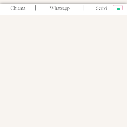
Chiama
Whatsapp
Scrivi
Il bosco che cura: una
passeggiata tra le querce di
Masseria San Biagio
Il bosco che cura: una passeggiata tra le querce di Masseria